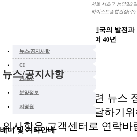
서울 서초구 능안말2길 
하이스트종합건설(주)
홍보센터
PR center
대한민국의 발전과
설 참여 40년
◀
뉴스/공지사항
◀
CI
뉴스/공지사항
◀
관계사
◀
분양정보
공지사항 및 최신 관련 뉴스 
◀
지명원
고 정확한 정보를 전달하기위
의사항은 고객센터로 연락바랍
배너 및 기타안내